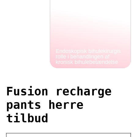
Endoskopisk bihulekirurgis
rolle i behandlingen af
kronisk bihulebetændelse
Fusion recharge
pants herre
tilbud