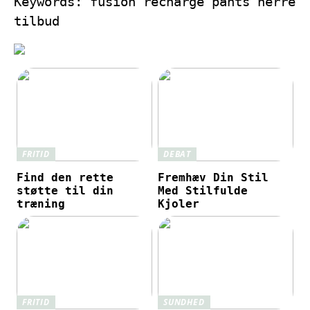
Keywords: fusion recharge pants herre
tilbud
FRITID
DEBAT
Find den rette
Fremhæv Din Stil
støtte til din
Med Stilfulde
træning
Kjoler
FRITID
SUNDHED