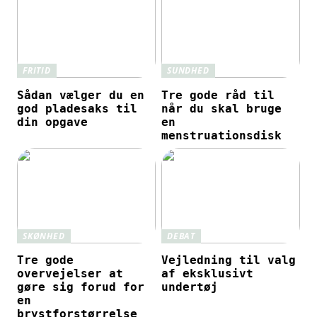
FRITID
SUNDHED
Sådan vælger du en
Tre gode råd til
god pladesaks til
når du skal bruge
din opgave
en
menstruationsdisk
SKØNHED
DEBAT
Tre gode
Vejledning til valg
overvejelser at
af eksklusivt
gøre sig forud for
undertøj
en
brystforstørrelse