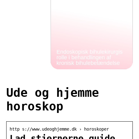
Endoskopisk bihulekirurgis
rolle i behandlingen af
kronisk bihulebetændelse
Ude og hjemme
horoskop
http s://www.udeoghjemme.dk › horoskoper
Lad stjernerne guide