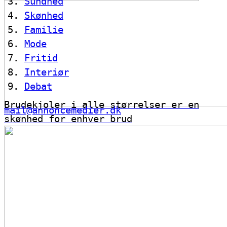
Sundhed
Skønhed
Familie
Mode
Fritid
Interiør
Debat
Brudekjoler i alle størrelser er en
mail@annoncemedier.dk
skønhed for enhver brud