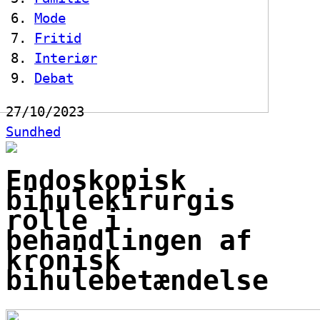
Mode
Fritid
Interiør
Debat
27/10/2023
Sundhed
Endoskopisk
bihulekirurgis
rolle i
behandlingen af
kronisk
bihulebetændelse