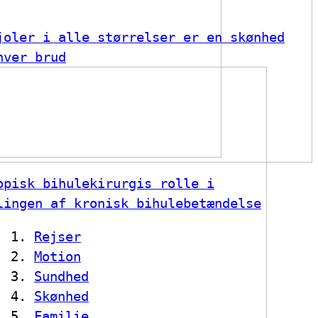
joler i alle størrelser er en skønhed
hver brud
opisk bihulekirurgis rolle i
lingen af kronisk bihulebetændelse
Rejser
Motion
Sundhed
Skønhed
Familie