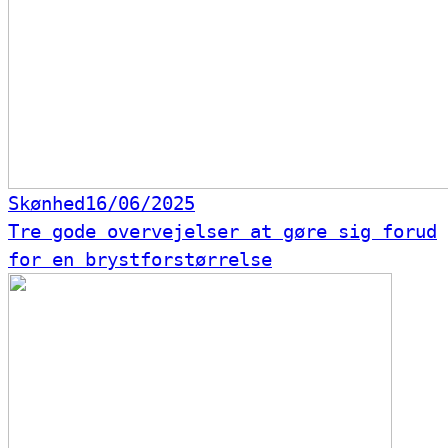
Skønhed
16/06/2025
Tre gode overvejelser at gøre sig forud
for en brystforstørrelse