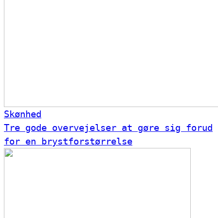
Skønhed
Tre gode overvejelser at gøre sig forud
for en brystforstørrelse